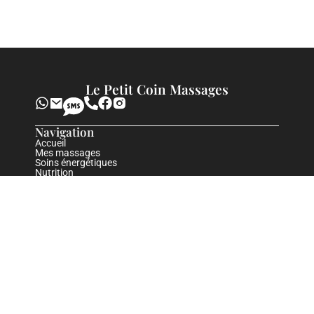
Le Petit Coin Massages
Navigation
Accueil
Mes massages
Soins énergétiques
Nutrition
Méditation
Contact
Réservation
Page utile
Mentions légales
Contact
Adresse :
Rue Louis-de-Savoie 71, 1110 Morges dans le
canton de Vaud
Mail :
info@lepetitcoinmassages.ch
Tél
: 079 262 99 80 ( sur rdv )
Horaires
Lundi - Vendredi : 9h30-20h00