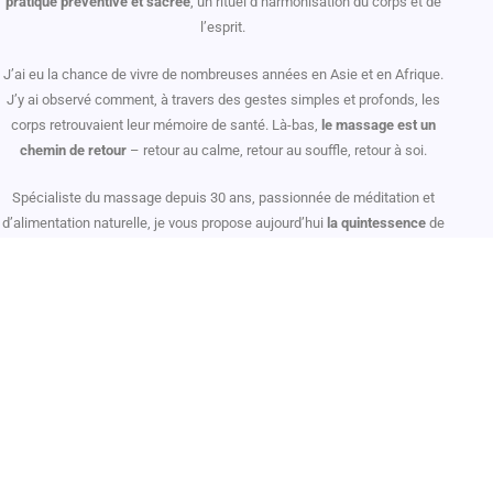
pratique préventive et sacrée
, un rituel d’harmonisation du corps et de
l’esprit.
J’ai eu la chance de vivre de nombreuses années en Asie et en Afrique.
J’y ai observé comment, à travers des gestes simples et profonds, les
corps retrouvaient leur mémoire de santé. Là-bas,
le massage est un
chemin de retour
– retour au calme, retour au souffle, retour à soi.
Spécialiste du massage depuis 30 ans, passionnée de méditation et
d’alimentation naturelle, je vous propose aujourd’hui
la quintessence
de
mes apprentissages, intégrés auprès de maîtres du massage en
Thaïlande, Inde, Japon, Madagascar, Europe, et de professionnels de la
nutrition aux États-Unis.
Avec le temps,
un autre sens s’est éveillé en moi
. Celui de ressentir au-
delà des tensions visibles.
De laisser chaque toucher se poser comme
une pensée silencieuse
, jusqu’à ce qu’une évidence intérieure jaillisse.
C’est ainsi que mes massages deviennent des espaces d’écoute
subtile, où l’intuition guide mes mains et où l’énergie suit le chemin du
retour à l’essentiel.