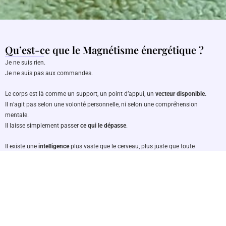
Qu’est-ce que le Magnétisme énergétique ?
Je ne suis rien.
Je ne suis pas aux commandes.
Le corps est là comme un support, un point d’appui, un
vecteur disponible.
Il n’agit pas selon une volonté personnelle, ni selon une compréhension
mentale.
Il laisse simplement passer
ce qui le dépasse
.
Il existe une
intelligence
plus vaste que le cerveau, plus juste que toute
intention.
Je n’ai pas à savoir quoi faire, ni comment, ni pour qui.
Chercher à décider serait déjà m’éloigner de ce qui opère vraiment.
Cette force sait.
Elle connaît chaque être, chaque déséquilibre, chaque besoin réel.
Elle n’explique pas, elle ajuste.