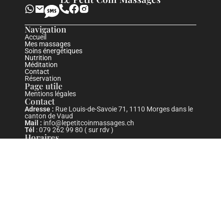
Navigation
Accueil
Mes massages
Soins énergétiques
Nutrition
Méditation
Contact
Réservation
Page utile
Mentions légales
Contact
Adresse :
Rue Louis-de-Savoie 71, 1110 Morges dans le
canton de Vaud
Mail :
info@lepetitcoinmassages.ch
Tél
: 079 262 99 80 ( sur rdv )
Horaires
Lundi - Vendredi : 9h30-20h00
Samedi : 11h -16h
Paiement comptant en fin de séance ; Annulation 24H à
l’avance sans quoi la séance vous sera facturée.