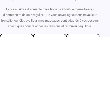
La vie à Lully est agréable mais le corps a tout de même besoin
d’entretien et de soin régulier. Que vous soyez agriculteur, travailleur
frontalier ou télétravailleur, mes massages sont adaptés à vos besoins
spécifiques pour relâcher les tensions et retrouver l’équilibre.
Experte en
Excellents
100%
massages
services
Authentique
MES SERVICES
Mes services bien-être
Massages