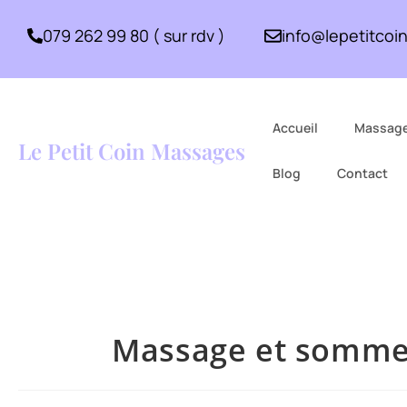
079 262 99 80 ( sur rdv )
info@lepetitco
Accueil
Massag
Le Petit Coin Massages
Blog
Contact
Massage et sommeil