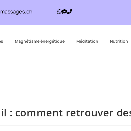
inmassages.ch
es
Magnétisme énergétique
Méditation
Nutrition
 : comment retrouver des